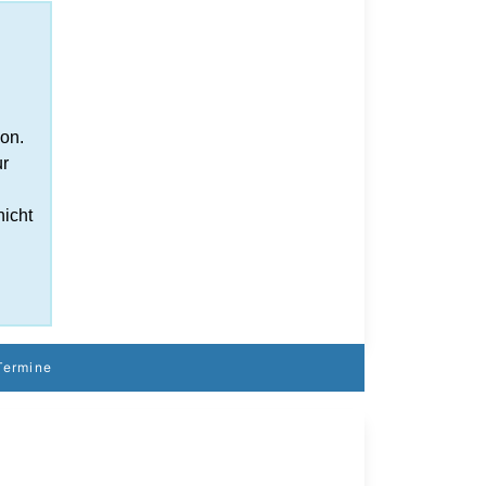
on.
ur
nicht
Termine