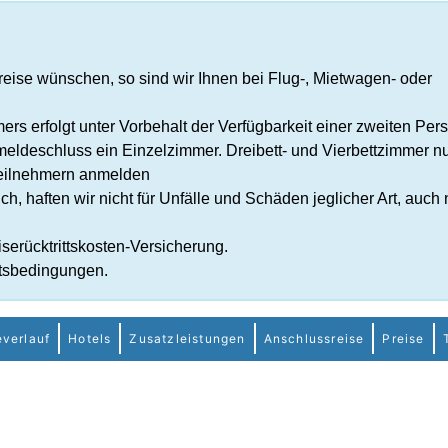
sreise wünschen, so sind wir Ihnen bei Flug-, Mietwagen- oder
s erfolgt unter Vorbehalt der Verfügbarkeit einer zweiten Pers
meldeschluss ein Einzelzimmer. Dreibett- und Vierbettzimmer n
Teilnehmern anmelden
h, haften wir nicht für Unfälle und Schäden jeglicher Art, auch 
serücktrittskosten-Versicherung.
tsbedingungen.
everlauf
Hotels
Zusatzleistungen
Anschlussreise
Preise